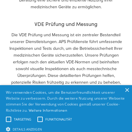
Beratung eine sichere und effiziente Nutzung Ihrer
medizinischen Geräte zu ermöglichen.
VDE Prüfung und Messung
Die VDE Prüfung und Messung ist ein zentraler Bestandteil
unserer Dienstleistungen. APS Prüfdienste führt umfassende
Inspektionen und Tests durch, um die Betriebssicherheit Ihrer
medizinischen Geräte sicherzustellen. Unsere Prüfungen
erfolgen nach den aktuellen VDE-Normen und beinhalten
sowohl visuelle Inspektionen als auch messtechnische
Überprüfungen. Diese detaillierten Prüfungen helfen,
potenzielle Risiken frühzeitig zu erkennen und zu beheben,
×
wodurch die Sicherheit und Zuverlässigkeit Ihrer Geräte
Wir verwenden Cookies, um die Benutzerfreundlichkeit unserer
gewährleistet wird.
Website zu verbessern. Durch die weitere Nutzung unserer Webseite
stimmen Sie der Verwendung von Cookies gemäß unserer Cookie-
Richtlinie zu.
Weitere Informationen
Beratung und Planung
TARGETING
FUNKTIONALITÄT
Unsere
Beratung und Planung
bieten Ihnen fachkundige
DETAILS ANZEIGEN
Unterstützung für die optimale Wartung und Prüfung Ihrer